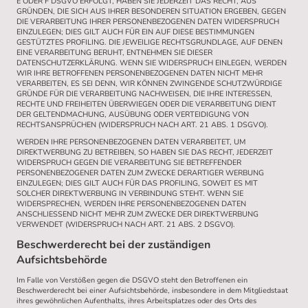
E ODER F DSGVO ERFOLGT, HABEN SIE JEDERZEIT DAS RECHT, AUS
GRÜNDEN, DIE SICH AUS IHRER BESONDEREN SITUATION ERGEBEN, GEGEN
DIE VERARBEITUNG IHRER PERSONENBEZOGENEN DATEN WIDERSPRUCH
EINZULEGEN; DIES GILT AUCH FÜR EIN AUF DIESE BESTIMMUNGEN
GESTÜTZTES PROFILING. DIE JEWEILIGE RECHTSGRUNDLAGE, AUF DENEN
EINE VERARBEITUNG BERUHT, ENTNEHMEN SIE DIESER
DATENSCHUTZERKLÄRUNG. WENN SIE WIDERSPRUCH EINLEGEN, WERDEN
WIR IHRE BETROFFENEN PERSONENBEZOGENEN DATEN NICHT MEHR
VERARBEITEN, ES SEI DENN, WIR KÖNNEN ZWINGENDE SCHUTZWÜRDIGE
GRÜNDE FÜR DIE VERARBEITUNG NACHWEISEN, DIE IHRE INTERESSEN,
RECHTE UND FREIHEITEN ÜBERWIEGEN ODER DIE VERARBEITUNG DIENT
DER GELTENDMACHUNG, AUSÜBUNG ODER VERTEIDIGUNG VON
RECHTSANSPRÜCHEN (WIDERSPRUCH NACH ART. 21 ABS. 1 DSGVO).
WERDEN IHRE PERSONENBEZOGENEN DATEN VERARBEITET, UM
DIREKTWERBUNG ZU BETREIBEN, SO HABEN SIE DAS RECHT, JEDERZEIT
WIDERSPRUCH GEGEN DIE VERARBEITUNG SIE BETREFFENDER
PERSONENBEZOGENER DATEN ZUM ZWECKE DERARTIGER WERBUNG
EINZULEGEN; DIES GILT AUCH FÜR DAS PROFILING, SOWEIT ES MIT
SOLCHER DIREKTWERBUNG IN VERBINDUNG STEHT. WENN SIE
WIDERSPRECHEN, WERDEN IHRE PERSONENBEZOGENEN DATEN
ANSCHLIESSEND NICHT MEHR ZUM ZWECKE DER DIREKTWERBUNG
VERWENDET (WIDERSPRUCH NACH ART. 21 ABS. 2 DSGVO).
Beschwerderecht bei der zuständigen
Aufsichtsbehörde
Im Falle von Verstößen gegen die DSGVO steht den Betroffenen ein
Beschwerderecht bei einer Aufsichtsbehörde, insbesondere in dem Mitgliedstaat
ihres gewöhnlichen Aufenthalts, ihres Arbeitsplatzes oder des Orts des