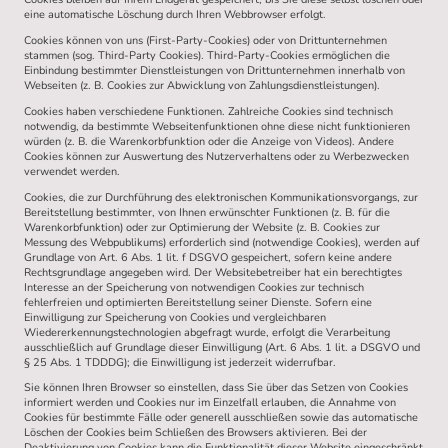
eine automatische Löschung durch Ihren Webbrowser erfolgt.
Cookies können von uns (First-Party-Cookies) oder von Drittunternehmen
stammen (sog. Third-Party Cookies). Third-Party-Cookies ermöglichen die
Einbindung bestimmter Dienstleistungen von Drittunternehmen innerhalb von
Webseiten (z. B. Cookies zur Abwicklung von Zahlungsdienstleistungen).
Cookies haben verschiedene Funktionen. Zahlreiche Cookies sind technisch
notwendig, da bestimmte Webseitenfunktionen ohne diese nicht funktionieren
würden (z. B. die Warenkorbfunktion oder die Anzeige von Videos). Andere
Cookies können zur Auswertung des Nutzerverhaltens oder zu Werbezwecken
verwendet werden.
Cookies, die zur Durchführung des elektronischen Kommunikationsvorgangs, zur
Bereitstellung bestimmter, von Ihnen erwünschter Funktionen (z. B. für die
Warenkorbfunktion) oder zur Optimierung der Website (z. B. Cookies zur
Messung des Webpublikums) erforderlich sind (notwendige Cookies), werden auf
Grundlage von Art. 6 Abs. 1 lit. f DSGVO gespeichert, sofern keine andere
Rechtsgrundlage angegeben wird. Der Websitebetreiber hat ein berechtigtes
Interesse an der Speicherung von notwendigen Cookies zur technisch
fehlerfreien und optimierten Bereitstellung seiner Dienste. Sofern eine
Einwilligung zur Speicherung von Cookies und vergleichbaren
Wiedererkennungstechnologien abgefragt wurde, erfolgt die Verarbeitung
ausschließlich auf Grundlage dieser Einwilligung (Art. 6 Abs. 1 lit. a DSGVO und
§ 25 Abs. 1 TDDDG); die Einwilligung ist jederzeit widerrufbar.
Sie können Ihren Browser so einstellen, dass Sie über das Setzen von Cookies
informiert werden und Cookies nur im Einzelfall erlauben, die Annahme von
Cookies für bestimmte Fälle oder generell ausschließen sowie das automatische
Löschen der Cookies beim Schließen des Browsers aktivieren. Bei der
Deaktivierung von Cookies kann die Funktionalität dieser Website eingeschränkt